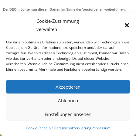
Der DEO möchte nun diesen Garten im Sinne der Verstorbenen weiterführen.
Cookie-Zustimmung
verwalten
Um dir ein optimales Erlebnis zu bieten, verwenden wir Technologien wie
Cookies, um Geräteinformationen zu speichern und/oder darauf
zuzugreifen. Wenn du diesen Technologien zustimmst, können wir Daten
Home
wie das Surfverhalten oder eindeutige IDs auf dieser Website
Gelände
Patenschaften
Veranstaltungen
Termine
verarbeiten. Wenn du deine Zustimmung nicht erteilst oder zurückziehst,
Aktionskalender
können bestimmte Merkmale und Funktionen beeinträchtigt werden.
Pflanzen
Was blüht im Vorfrühling
Was blüht im Vollfrühling
Akzeptieren
Was blüht im Frühsommer
Was blüht im Hochsommer
Was blüht im Spätsommer
Ablehnen
Über Uns
Edeltraud Mori
Kooperationen
Kontakt
Einstellungen ansehen
Impressum
Datenschutzerklärung
Cookie-Richtlinie (EU)
Cookie-Richtlinie
Datenschutzerklärung
Impressum
Copyright: DEO / Design: Hans-Dieter Lühmann